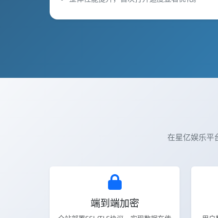
在星亿娱乐平
端到端加密