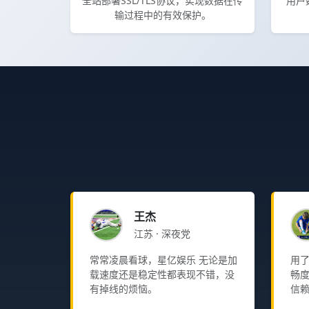
全站部署SSL/TLS协议，实现数据在传
用户
输过程中的有效保护。
王杰
江苏 · 深夜党
常常凌晨看球，星亿娱乐 无论是加
用
载速度还是稳定性都表现不错，没
畅度
有掉线的烦恼。
信