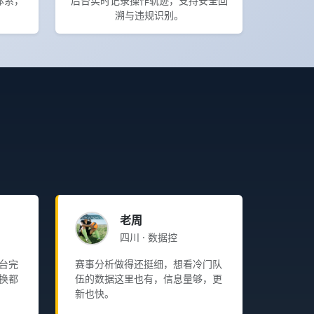
体系，
后台实时记录操作轨迹，支持安全回
溯与违规识别。
老周
四川 · 数据控
台完
赛事分析做得还挺细，想看冷门队
换都
伍的数据这里也有，信息量够，更
新也快。