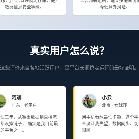
数据与后台管理隔离存储，提升
结合部署逻辑，建立多地备份
敏感信息安全等级。
降低意外风险。
真实用户怎么说？
这些评价来自各地活跃用户，是平台长期稳定运行的最好证明。
阿斌
小云
广东 · 老用户
北京 · 女球迷
了快三年，从赛事数据到直播流
用手机看球最怕卡顿，这个平
都没掉链子， 确实是我目前最
全没让我失望，数据同步、切
赖的平台之一。
很顺。